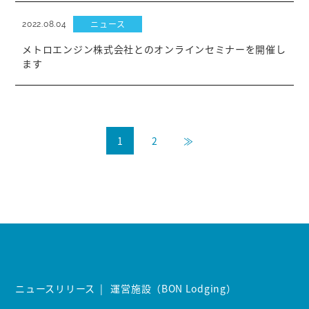
ニュース
2022.08.04
メトロエンジン株式会社とのオンラインセミナーを開催し
ます
投
1
2
≫
稿
の
ペ
ー
ジ
送
り
ニュースリリース
運営施設（BON Lodging）